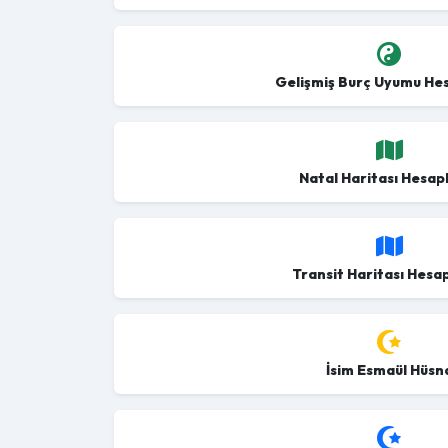
Gelişmiş Burç Uyumu He
Natal Haritası Hesa
Transit Haritası Hes
İsim Esmaül Hüsn