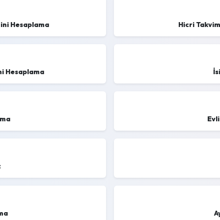
mini Hesaplama
Hicri Takvi
ni Hesaplama
İs
lama
Evl
z
ma
A