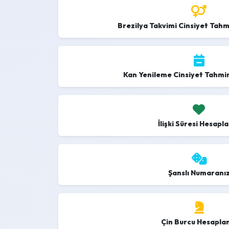
Brezilya Takvimi Cinsiyet Tah
Kan Yenileme Cinsiyet Tahmi
İlişki Süresi Hesap
Şanslı Numaranı
Çin Burcu Hesapla