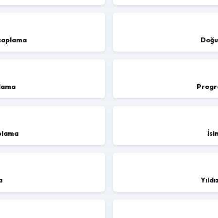
saplama
Doğu
plama
Progr
aplama
İs
a
Yıld