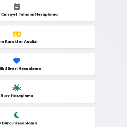
m Cinsiyet Tahmini Hesaplama
im Karakter Analizi
ilik Süresi Hesaplama
Burç Hesaplama
y Burcu Hesaplama