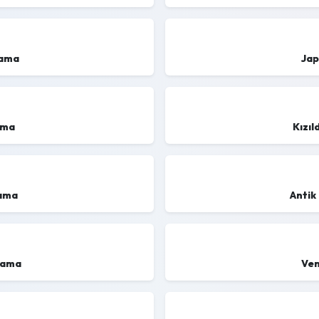
lama
Jap
ama
Kızıl
lama
Antik
lama
Ven