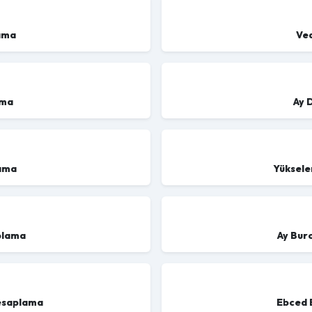
ama
Ve
ama
Ay 
ama
Yüksele
plama
Ay Bur
esaplama
Ebced 