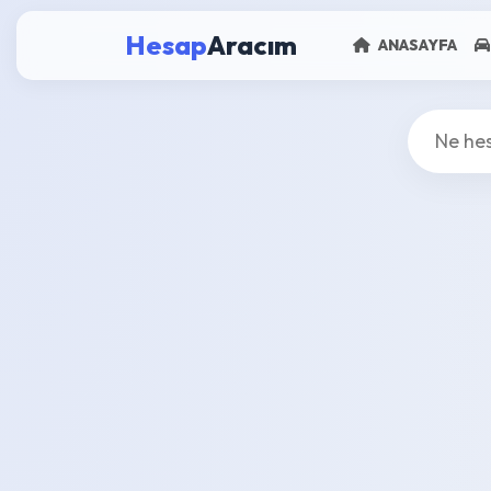
Hesap
Aracım
ANASAYFA