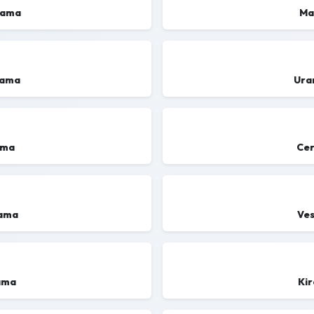
lama
Ma
lama
Ura
ama
Cer
lama
Ves
lama
Ki