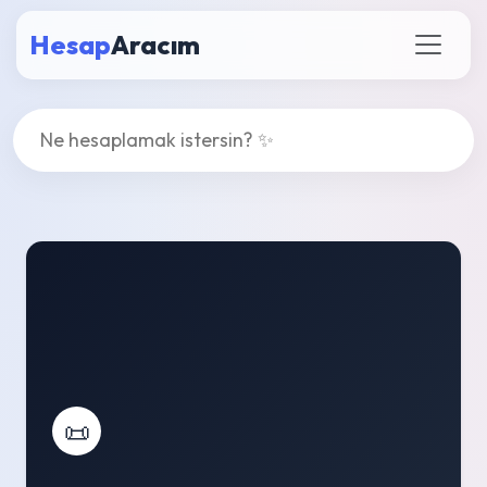
Hesap
Aracım
📜